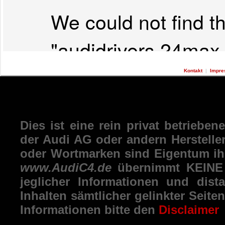
Kontakt
|
Impr
Dies ist eine rein privat betrieben
der Audi AG oder andern Herstelle
oder Wortmarken sind Eigentum ihr
www.AudiC4.de
übernimmt KEINE H
jeglicher Informationen und dist
Inhalten sämtlicher gelinkter Seit
Informationen bitte den
Disclaimer