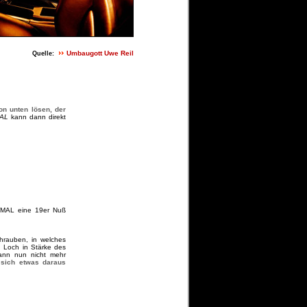
Umbaugott Uwe Reil
Quelle:
on unten lösen, der
AL
kann dann direkt
 MAL eine 19er Nuß
hrauben, in welches
n Loch in Stärke des
kann nun nicht mehr
 sich etwas daraus