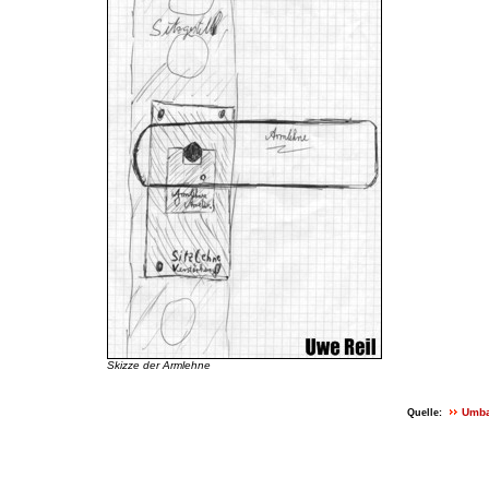
Skizze der Armlehne
Umba
Quelle: