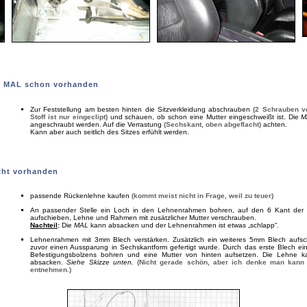
 MAL schon vorhanden
Zur Feststellung am besten hinten die Sitzverkleidung abschrauben
(2 Schrauben v
Stoff ist nur eingeclipt)
und schauen, ob schon eine Mutter eingeschweißt ist. Die
M
angeschraubt werden. Auf die Verrastung
(Sechskant, oben abgeflacht)
achten.
Kann aber auch seitlich des Sitzes erfühlt werden.
ht vorhanden
passende Rückenlehne kaufen
(kommt meist nicht in Frage, weil zu teuer)
An passender Stelle ein Loch in den Lehnenrahmen bohren, auf den 6 Kant der
aufschieben, Lehne und Rahmen mit zusätzlicher Mutter verschrauben.
Nachteil
:
Die
MAL
kann absacken und der Lehnenrahmen ist etwas „schlapp“.
Lehnenrahmen mit 3mm Blech verstärken. Zusätzlich ein weiteres 5mm Blech aufsc
zuvor einen Aussparung in Sechskantform gefertigt wurde. Durch das erste Blech ei
Befestigungsbolzens bohren und eine Mutter von hinten aufsetzen. Die Lehne 
absacken.
Siehe Skizze unten.
(Nicht gerade schön, aber ich denke man kann
entnehmen.)