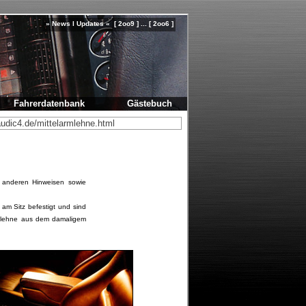
» News l Updates « [ 2oo9 ] ... [ 2oo6 ]
Fahrerdatenbank
Gästebuch
 anderen Hinweisen sowie
am Sitz befestigt und sind
armlehne aus dem damaligem