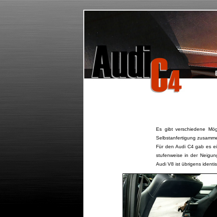
Es gibt verschiedene Mö
Selbstanfertigung zusamm
Für den Audi C4 gab es ei
stufenweise in der Neigun
Audi V8 ist übrigens identi