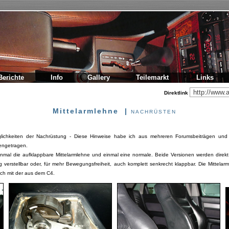
Berichte
Info
Gallery
Teilemarkt
Links
Direktlink
Mittelarmlehne |
NACHRÜSTEN
glichkeiten der Nachrüstung - Diese Hinweise habe ich aus mehreren Forumsbeiträgen und
engetragen.
nmal die aufklappbare Mittelarmlehne und einmal eine normale. Beide Versionen werden direkt 
g verstellbar oder, für mehr Bewegungsfreiheit, auch komplett senkrecht klappbar. Die Mittel
sch mit der aus dem C4.